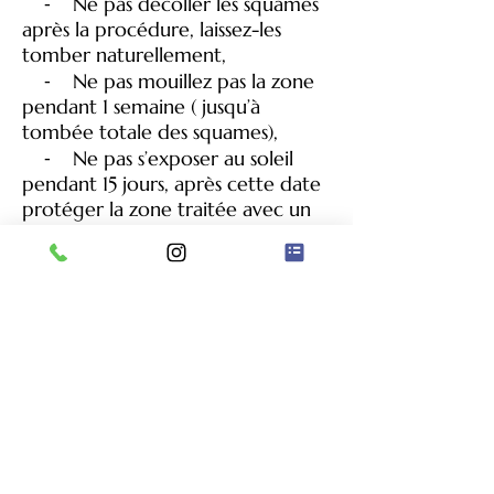
⁃ Ne pas décoller les squames
après la procédure, laissez-les
tomber naturellement,
⁃ Ne pas mouillez pas la zone
pendant 1 semaine ( jusqu’à
tombée totale des squames),
⁃ Ne pas s’exposer au soleil
pendant 15 jours, après cette date
protéger la zone traitée avec un
indice 50,
⁃ Pas de sport ou de
transpiration excessive pendant 10
jours,
⁃ Pendant un mois, éviter tout
traitement sur la zone traitée
(Peeling, gommage, eau trop
chaude,
microneedling,
microblading,...),
Vous êtes acteur de votre